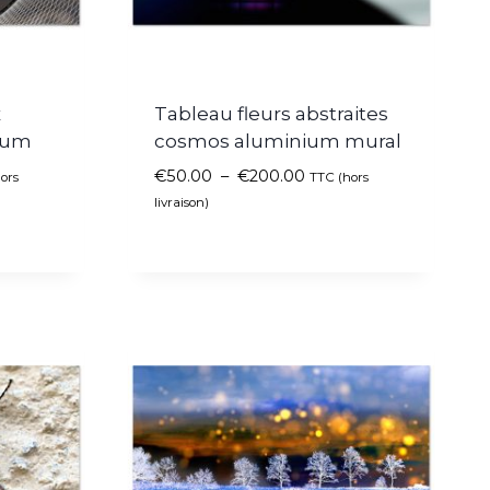
x
Tableau fleurs abstraites
ium
cosmos aluminium mural
€
50.00
–
€
200.00
ors
TTC (hors
livraison)