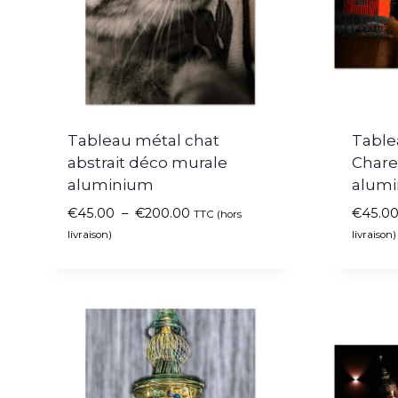
Tableau métal chat
Table
abstrait déco murale
Charen
aluminium
alum
€
45.00
–
€
200.00
€
45.0
TTC (hors
livraison)
livraison)