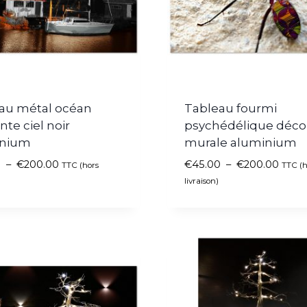
au métal océan
Tableau fourmi
te ciel noir
psychédélique déco
inium
murale aluminium
0
–
€
200.00
€
45.00
–
€
200.00
TTC (hors
TTC (h
livraison)