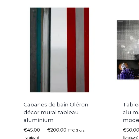
Cabanes de bain Oléron
Table
décor mural tableau
alu m
aluminium
mode
€
45.00
–
€
200.00
€
50.0
TTC (hors
livraison)
livraison)