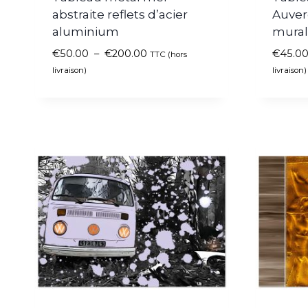
abstraite reflets d’acier
Auver
aluminium
mura
€
50.00
–
€
200.00
€
45.0
TTC (hors
livraison)
livraison)