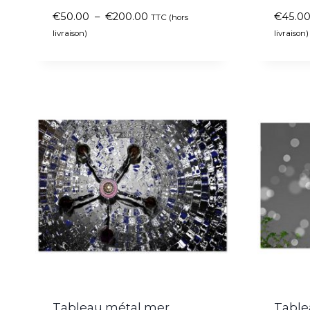
€
50.00
–
€
200.00
€
45.0
TTC (hors
livraison)
livraison)
Tableau métal mer
Table