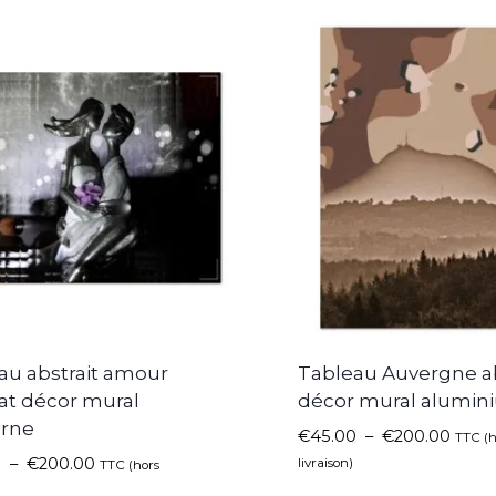
au abstrait amour
Tableau Auvergne ab
at décor mural
décor mural alumin
rne
€
45.00
–
€
200.00
TTC (h
0
–
€
200.00
livraison)
TTC (hors