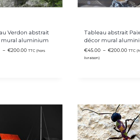
au Verdon abstrait
Tableau abstrait Pai
 mural aluminium
décor mural alumin
0
–
€
200.00
€
45.00
–
€
200.00
TTC (hors
TTC (h
livraison)