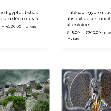
au Egypte abstrait
Tableau Egypte ritue
nium déco murale
abstrait decor mural
aluminium
0
–
€
200.00
TTC (hors
€
45.00
–
€
200.00
TTC (h
livraison)