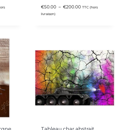
€
50.00
–
€
200.00
ors
TTC (hors
livraison)
rgne
Tableau char abstrait