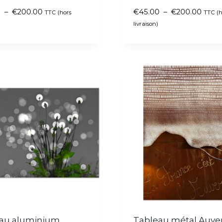
0
–
€
200.00
€
45.00
–
€
200.00
TTC (hors
TTC (h
livraison)
au aluminium
Tableau métal Auve