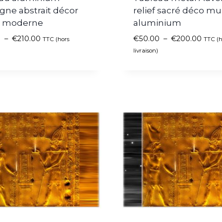
gne abstrait décor
relief sacré déco mu
l moderne
aluminium
0
–
€
210.00
€
50.00
–
€
200.00
TTC (hors
TTC (h
livraison)