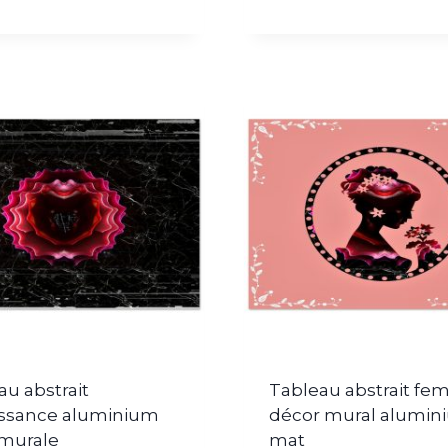
au abstrait
Tableau abstrait f
ssance aluminium
décor mural alumin
murale
mat