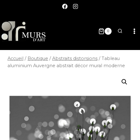
0
Accueil
/
Boutique
/
Abstraits distorsions
/
Tableau
aluminium Auvergne abstrait décor mural moderne