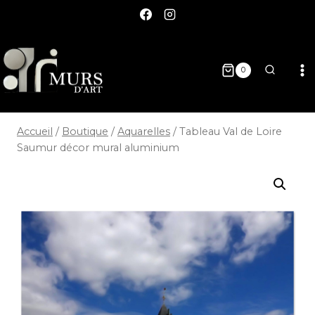
0
Accueil
/
Boutique
/
Aquarelles
/
Tableau Val de Loire
Saumur décor mural aluminium