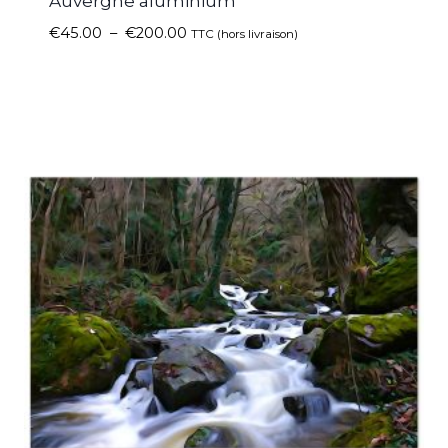
Auvergne aluminium
€
45.00
–
€
200.00
TTC (hors livraison)