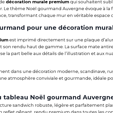
 de
décoration murale premium
qui souhaitent sub
ler. Le thème Noël gourmand Auvergne évoque à la fois
ce, transformant chaque mur en véritable espace d’
ourmand pour une décoration mur
nium
est imprimé directement sur une plaque d’a
é et son rendu haut de gamme. La surface mate antire
se la part belle aux détails de l’illustration et aux 
ement dans une décoration moderne, scandinave, rus
nt une atmosphère conviviale et gourmande, idéale p
du tableau Noël gourmand Auvergn
ucture sandwich robuste, légère et parfaitement pl
n reflet gênant, rendu premium dans toutes les con