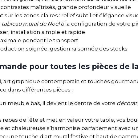
s, contrastes maîtrisés, grande profondeur visuelle
ur les zones claires : relief subtil et élégance visu
e
tableau mural de Noël
à la configuration de votre p
ser, installation simple et rapide
aximale pendant le transport
roduction soignée, gestion raisonnée des stocks
mande pour toutes les pièces de l
l
, art graphique contemporain et touches gourmand
ce dans différentes pièces :
n meuble bas, il devient le centre de votre
décorat
 repas de fête et met en valeur votre table, vos bou
et chaleureuse s’harmonise parfaitement avec un un
 avec une touche d’art mural festive et haut de gamm