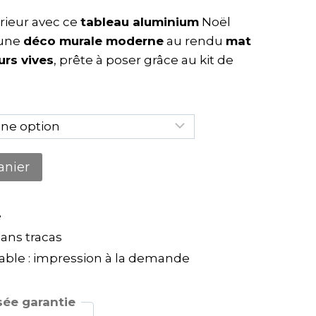
rieur avec ce
tableau aluminium
Noël
 une
déco murale moderne
au rendu
mat
urs vives
, prête à poser grâce au kit de
anier
e
ns tracas
ble : impression à la demande
ée garantie