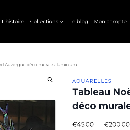
L’histoire
Collections
Le blog
Mon compte
d Auvergne déco murale aluminium
AQUARELLES
Tableau No
déco mural
€
45.00
–
€
200.00