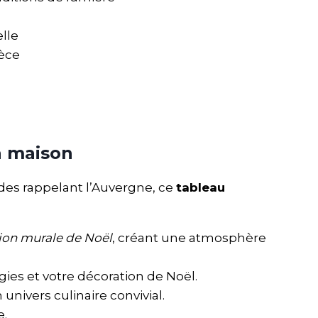
elle
ièce
a maison
es rappelant l’Auvergne, ce
tableau
ion murale de Noël
, créant une atmosphère
gies et votre décoration de Noël.
ivers culinaire convivial.
e.