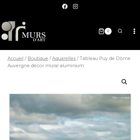
0
Accueil
/
Boutique
/
Aquarelles
/
Tableau Puy de Dôme
Auvergne décor mural aluminium