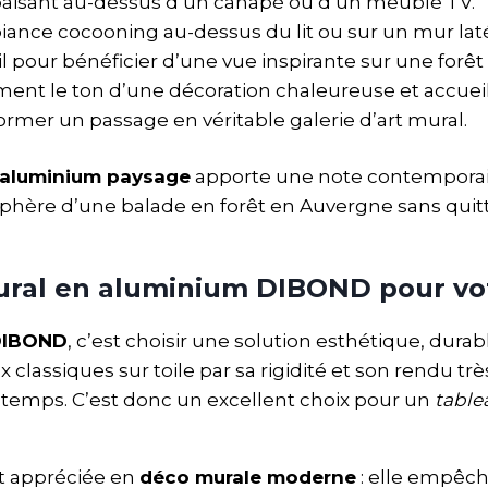
apaisant au-dessus d’un canapé ou d’un meuble TV.
iance cocooning au-dessus du lit ou sur un mur laté
l pour bénéficier d’une vue inspirante sur une for
t le ton d’une décoration chaleureuse et accueil
ormer un passage en véritable galerie d’art mural.
 aluminium paysage
apporte une note contemporain
sphère d’une balade en forêt en Auvergne sans quitte
mural en aluminium DIBOND pour vo
 DIBOND
, c’est choisir une solution esthétique, dura
 classiques sur toile par sa rigidité et son rendu 
e temps. C’est donc un excellent choix pour un
table
nt appréciée en
déco murale moderne
: elle empêche