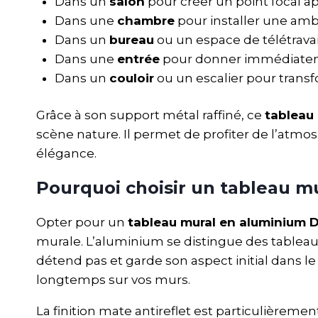
Dans un
salon
pour créer un point focal 
Dans une
chambre
pour installer une amb
Dans un
bureau
ou un espace de télétravai
Dans une
entrée
pour donner immédiatemen
Dans un
couloir
ou un escalier pour transf
Grâce à son support métal raffiné, ce
tableau
scène nature. Il permet de profiter de l’atmo
élégance.
Pourquoi choisir un tableau 
Opter pour un
tableau mural en aluminium
murale. L’aluminium se distingue des tableaux
détend pas et garde son aspect initial dans l
longtemps sur vos murs.
La finition mate antireflet est particulièreme