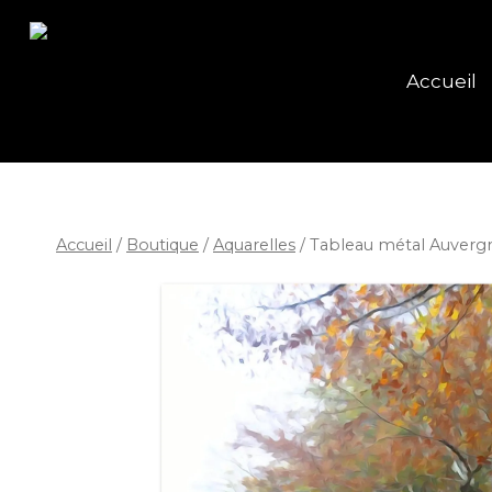
Accueil
Accueil
/
Boutique
/
Aquarelles
/
Tableau métal Auverg