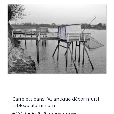
Carrelets dans l’Atlantique décor mural
tableau aluminium
€
45.00
–
€
200.00
TTC (hors livraison)