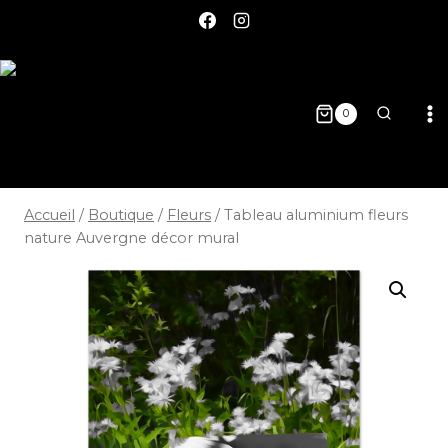
0
Accueil
/
Boutique
/
Fleurs
/
Tableau aluminium fleurs
nature Auvergne décor mural