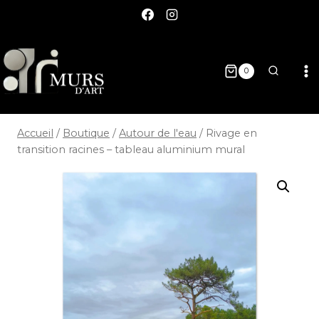
0
Accueil
/
Boutique
/
Autour de l'eau
/
Rivage en
transition racines – tableau aluminium mural