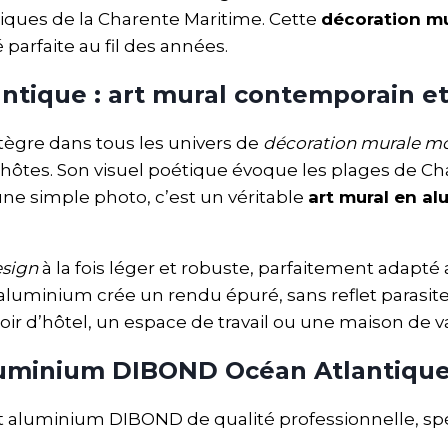
tiques de la Charente Maritime. Cette
décoration m
parfaite au fil des années.
ntique : art mural contemporain e
tègre dans tous les univers de
décoration murale m
ôtes. Son visuel poétique évoque les plages de Char
ne simple photo, c’est un véritable
art mural en a
esign
à la fois léger et robuste, parfaitement adapt
r aluminium crée un rendu épuré, sans reflet parasit
ir d’hôtel, un espace de travail ou une maison de 
aluminium DIBOND Océan Atlantiqu
ort aluminium DIBOND de qualité professionnelle, s