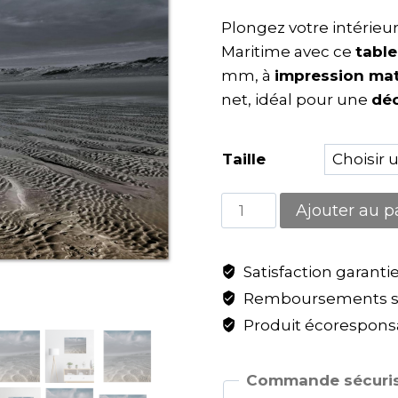
Plongez votre intérieu
Maritime avec ce
tabl
mm, à
impression mat
net, idéal pour une
dé
Taille
Ajouter au p
Satisfaction garanti
Remboursements sa
Produit écoresponsa
Commande sécuris