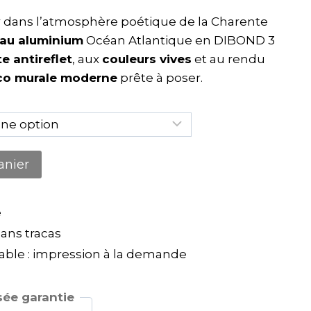
r dans l’atmosphère poétique de la Charente
eau aluminium
Océan Atlantique en DIBOND 3
e antireflet
, aux
couleurs vives
et au rendu
co murale moderne
prête à poser.
anier
e
ns tracas
ble : impression à la demande
ée garantie