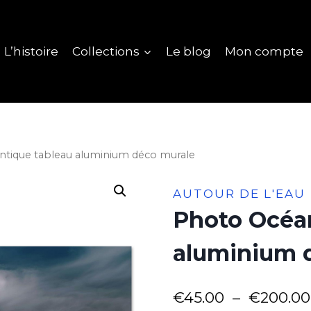
L’histoire
Collections
Le blog
Mon compte
ntique tableau aluminium déco murale
AUTOUR DE L'EAU
Photo Océan
aluminium 
€
45.00
–
€
200.00