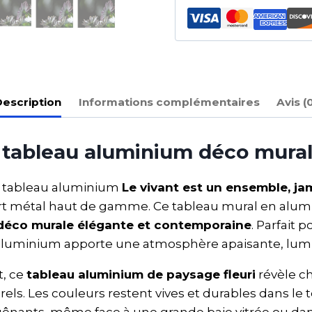
escription
Informations complémentaires
Avis (
, tableau aluminium déco mura
le tableau aluminium
Le vivant est un ensemble, ja
rt métal haut de gamme. Ce tableau mural en alum
déco murale élégante et contemporaine
. Parfait
 aluminium apporte une atmosphère apaisante, lu
t, ce
tableau aluminium de paysage fleuri
révèle ch
rels. Les couleurs restent vives et durables dans l
 gênants, même face à une grande baie vitrée ou dan