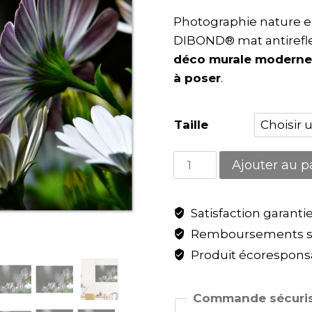
Photographie nature 
DIBOND® mat antirefle
déco murale moderne
à poser
.
Taille
Ajouter au p
Satisfaction garanti
Remboursements sa
Produit écoresponsa
Commande sécuris