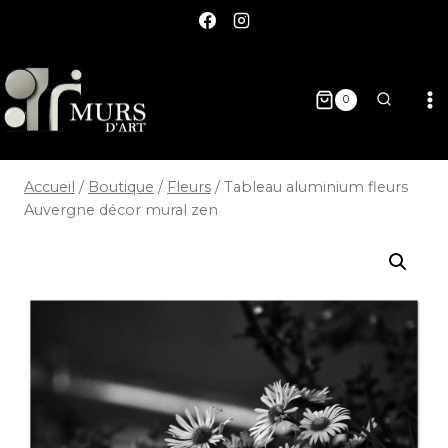
0
Accueil
/
Boutique
/
Fleurs
/
Tableau aluminium fleurs
Auvergne décor mural zen