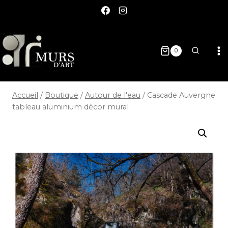
0
Accueil
/
Boutique
/
Autour de l'eau
/
Cascade Auvergne
tableau aluminium décor mural