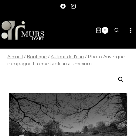
0
Accueil
/
Boutique
/
Autour de l'eau
/
Photo Auvergne
campagne La crue tableau aluminium