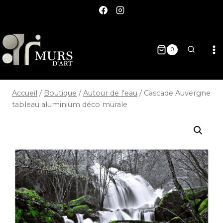
0
Accueil
/
Boutique
/
Autour de l'eau
/
Cascade Auvergne
tableau aluminium déco murale