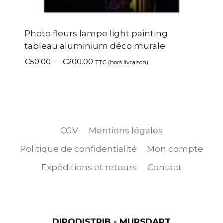
Photo fleurs lampe light painting
tableau aluminium déco murale
€
50.00
–
€
200.00
TTC (hors livraison)
CGV
Mentions légales
Politique de confidentialité
Mon compte
Expéditions et retours
Contact
DIRODISTRIB - MURSDART