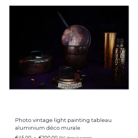
Photo vintage light painting tableau
aluminium déco murale
€
45.00
–
€
200.00