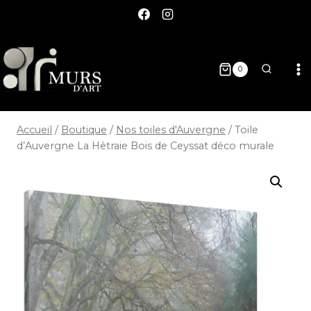
0
Accueil
/
Boutique
/
Nos toiles d'Auvergne
/
Toile
d’Auvergne La Hêtraie Bois de Ceyssat déco murale