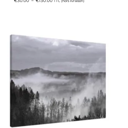
€
30.00
–
€
130.00
TTC (hors livraison)