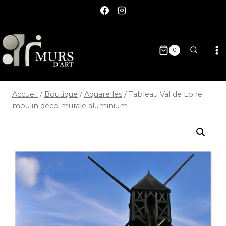
0
Accueil
/
Boutique
/
Aquarelles
/
Tableau Val de Loire
moulin déco murale aluminium