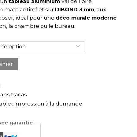
r un
tableau aluminium
Val de Loire
n mate antireflet sur
DIBOND 3 mm
, aux
 poser, idéal pour une
déco murale moderne
lon, la chambre ou le bureau.
anier
e
ns tracas
ble : impression à la demande
ée garantie