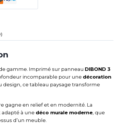
0)
on
ut de gamme. Imprimé sur panneau
DIBOND 3
 profondeur incomparable pour une
décoration
u design, ce tableau paysage transforme
vre gagne en relief et en modernité. La
nt adapté à une
déco murale moderne
, que
essus d’un meuble.