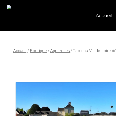
Accueil
Accueil
/
Boutique
/
Aquarelles
/
Tableau Val de Loire 