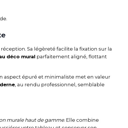
de.
te
éception. Sa légèreté facilite la fixation sur la
au déco mural
parfaitement aligné, flottant
Son aspect épuré et minimaliste met en valeur
oderne
, au rendu professionnel, semblable
ion murale haut de gamme
. Elle combine
poussiérer votre tableau et conserver son