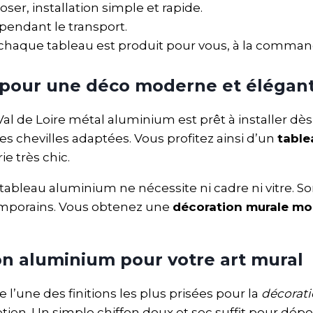
oser, installation simple et rapide.
pendant le transport.
 chaque tableau est produit pour vous, à la comman
r pour une déco moderne et élégan
Val de Loire métal aluminium est prêt à installer dès r
es chevilles adaptées. Vous profitez ainsi d’un
table
e très chic.
 tableau aluminium ne nécessite ni cadre ni vitre. 
temporains. Vous obtenez une
décoration murale m
on aluminium pour votre art mural
 l’une des finitions les plus prisées pour la
décorat
tretien. Un simple chiffon doux et sec suffit pour dé