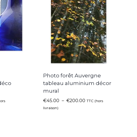
Photo forêt Auvergne
déco
tableau aluminium décor
mural
€
45.00
–
€
200.00
ors
TTC (hors
livraison)