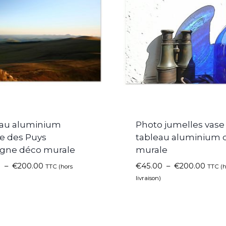
au aluminium
Photo jumelles vase
e des Puys
tableau aluminium 
gne déco murale
murale
0
–
€
200.00
€
45.00
–
€
200.00
TTC (hors
TTC (h
livraison)