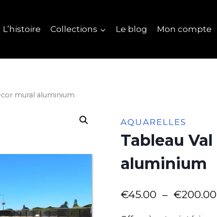
L’histoire
Collections
Le blog
Mon compte
décor mural aluminium
AQUARELLES
Tableau Val
aluminium
€
45.00
–
€
200.00