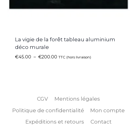
La vigie de la forêt tableau aluminium
déco murale
€
45.00
–
€
200.00
TTC (hors livraison)
CGV
Mentions légales
Politique de confidentialité
Mon compte
Expéditions et retours
Contact