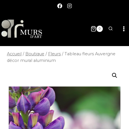
0
Accueil
/
Boutique
/
Fleurs
/
Tableau fleurs Auvergne
décor mural aluminium