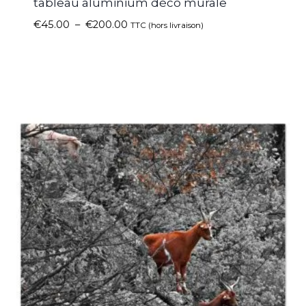
tableau aluminium déco murale
€
45.00
–
€
200.00
TTC (hors livraison)