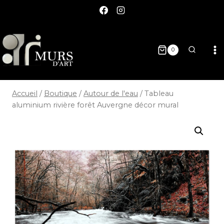
0
Accueil
/
Boutique
/
Autour de l'eau
/
Tableau
aluminium rivière forêt Auvergne décor mural