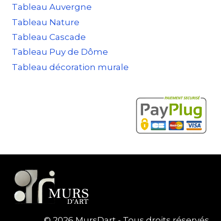
Tableau Auvergne
Tableau Nature
Tableau Cascade
Tableau Puy de Dôme
Tableau décoration murale
© 2026 MursDart - Tous droits réservés