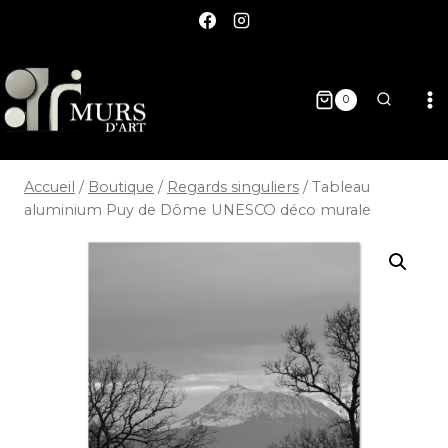
0
Accueil
/
Boutique
/
Regards singuliers
/
Tableau
aluminium Puy de Dôme UNESCO déco murale