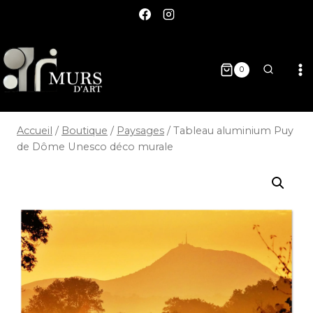
0
Accueil
/
Boutique
/
Paysages
/
Tableau aluminium Puy
de Dôme Unesco déco murale