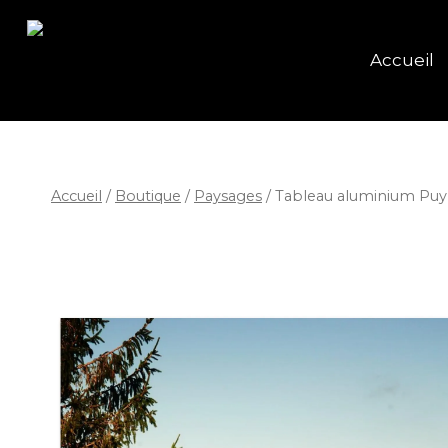
Accueil
Accueil
/
Boutique
/
Paysages
/
Tableau aluminium Pu