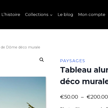
L’histoire
Collections
Le blog
Mon compte
y de Dôme déco murale
PAYSAGES
Tableau al
déco mural
€
50.00
–
€
200.00