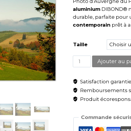
Photo d’Auvergne du 
aluminium
DIBOND® ma
durable, parfaite pour
contemporain
prêt à 
Taille
Ajouter au p
Satisfaction garanti
Remboursements sa
Produit écoresponsa
Commande sécuris