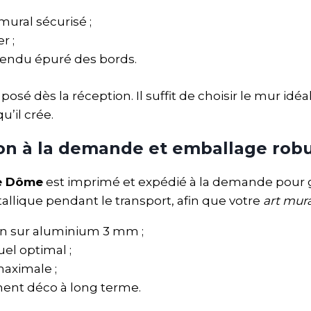
ural sécurisé ;
r ;
rendu épuré des bords.
e posé dès la réception. Il suffit de choisir le mur i
’il crée.
tion à la demande et emballage rob
e Dôme
est imprimé et expédié à la demande pour g
llique pendant le transport, afin que votre
art mur
on sur aluminium 3 mm ;
uel optimal ;
aximale ;
ment déco à long terme.