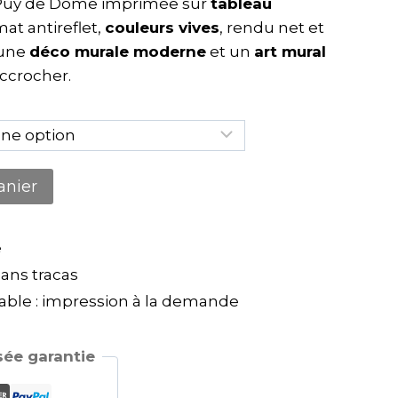
Puy de Dôme imprimée sur
tableau
t antireflet,
couleurs vives
, rendu net et
 une
déco murale moderne
et un
art mural
accrocher.
anier
e
ns tracas
ble : impression à la demande
ée garantie