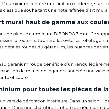
e. L’aluminium confère une finition moderne, stable 
us classique souhaitant une note raffinée d’art mural
t mural haut de gamme aux couleu
r une plaque aluminium DIBOND® 3 mm. Ce support e
ression directe mate antireflet évite les reflets gên
es pétales rouges du géranium, les nuances de vert 
au géranium rouge bénéficie d’un rendu légèrement 
binaison de mat et de léger brillant crée une vraie 
ante et sobre.
inium pour toutes les pièces de l
nivers de décoration intérieure. Dans un salon, il 
tication. Dans une chambre, la photo de géranium r