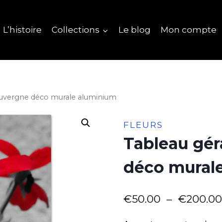
L’histoire
Collections
Le blog
Mon compte
uvergne déco murale aluminium
FLEURS
Tableau gé
déco mural
€
50.00
–
€
200.00