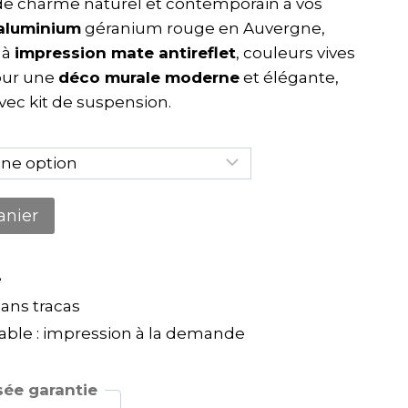
e charme naturel et contemporain à vos
aluminium
géranium rouge en Auvergne,
 à
impression mate antireflet
, couleurs vives
pour une
déco murale moderne
et élégante,
avec kit de suspension.
anier
e
ns tracas
ble : impression à la demande
ée garantie