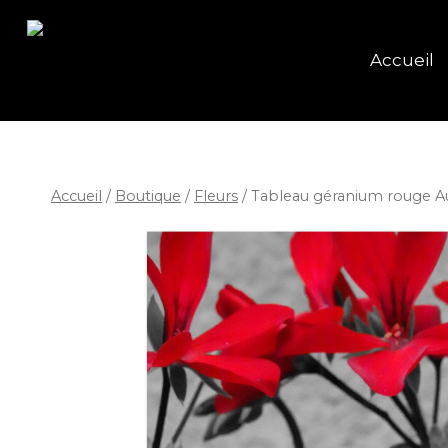
Accueil
Accueil
/
Boutique
/
Fleurs
/
Tableau géranium rouge A