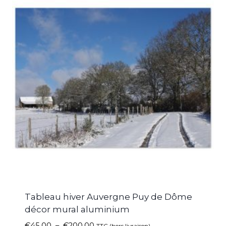
Tableau hiver Auvergne Puy de Dôme
décor mural aluminium
€
45.00
–
€
200.00