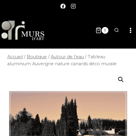
0
Accueil
/
Boutique
/
Autour de l'eau
/
Tableau
aluminium Auvergne nature canards déco murale