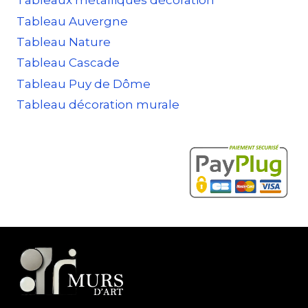
Tableaux métalliques décoration
Tableau Auvergne
Tableau Nature
Tableau Cascade
Tableau Puy de Dôme
Tableau décoration murale