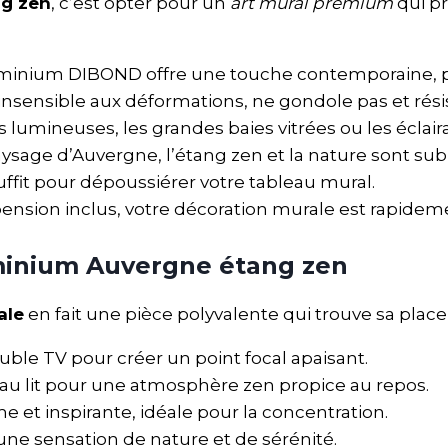
ng zen
, c’est opter pour un
art mural premium
qui p
uminium DIBOND offre une touche contemporaine, p
 insensible aux déformations, ne gondole pas et rési
es lumineuses, les grandes baies vitrées ou les éclair
paysage d’Auvergne, l’étang zen et la nature sont su
uffit pour dépoussiérer votre tableau mural.
pension inclus, votre décoration murale est rapidem
uminium Auvergne étang zen
ale
en fait une pièce polyvalente qui trouve sa pla
ble TV pour créer un point focal apaisant.
ce au lit pour une atmosphère zen propice au repos.
 et inspirante, idéale pour la concentration.
e une sensation de nature et de sérénité.