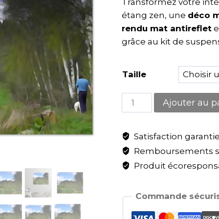
Transformez votre inté
étang zen, une
déco m
rendu mat antireflet
e
grâce au kit de suspens
Taille
Ajouter au p
Satisfaction garanti
Remboursements sa
Produit écoresponsa
Commande sécuris