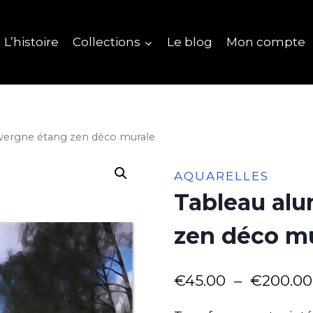
L’histoire
Collections
Le blog
Mon compte
vergne étang zen déco murale
AQUARELLES
Tableau al
zen déco m
€
45.00
–
€
200.00