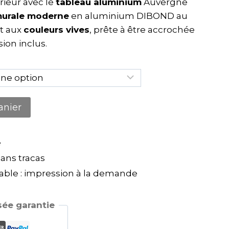
rieur avec le
tableau aluminium
Auvergne
urale moderne
en aluminium DIBOND au
t aux
couleurs vives
, prête à être accrochée
ion inclus.
anier
e
ns tracas
ble : impression à la demande
ée garantie