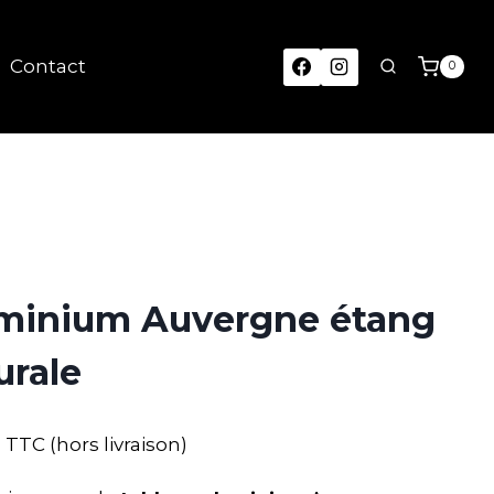
Contact
0
uminium Auvergne étang
urale
TTC (hors livraison)