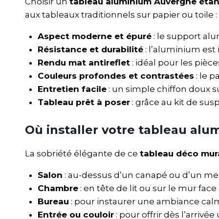
Choisir un
tableau aluminium Auvergne éta
aux tableaux traditionnels sur papier ou toile :
Aspect moderne et épuré
: le support al
Résistance et durabilité
: l’aluminium est
Rendu mat antireflet
: idéal pour les pièc
Couleurs profondes et contrastées
: le 
Entretien facile
: un simple chiffon doux s
Tableau prêt à poser
: grâce au kit de sus
Où installer votre tableau al
La sobriété élégante de ce
tableau déco mur
Salon
: au-dessus d’un canapé ou d’un meu
Chambre
: en tête de lit ou sur le mur fa
Bureau
: pour instaurer une ambiance calme
Entrée ou couloir
: pour offrir dès l’arrivé