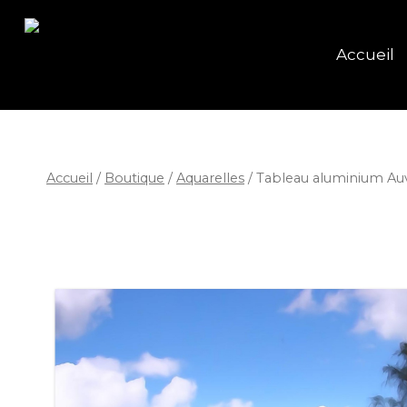
Accueil
Accueil
/
Boutique
/
Aquarelles
/
Tableau aluminium Au