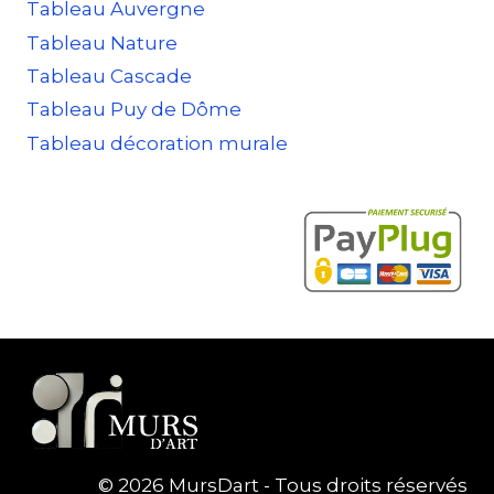
Tableau Auvergne
Tableau Nature
Tableau Cascade
Tableau Puy de Dôme
Tableau décoration murale
© 2026 MursDart - Tous droits réservés