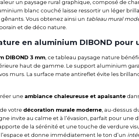
aleur un paysage rural graphique, composé de champ
inium blanc couché laisse ressortir un léger brillant
s gênants. Vous obtenez ainsi un
tableau mural mod
porain et de déco nature.
ature en aluminium DIBOND pour
um DIBOND 3 mm
, ce tableau paysage nature bénéfic
térieure haut de gamme. Le support aluminium gara
 vos murs. La surface mate antireflet évite les brill
créer une
ambiance chaleureuse et apaisante
dans
 de votre
décoration murale moderne
, au-dessus d
invite au calme et à l’évasion, parfait pour une d
apporte de la sérénité et une touche de verdure visu
re l’espace et donne immédiatement le ton d’un
inté