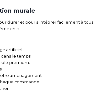
tion murale
our durer et pour s’intégrer facilement à tous
hème chic.
 artificiel.
 dans le temps.
murale premium.
s.
 à votre aménagement.
à chaque commande.
cher.