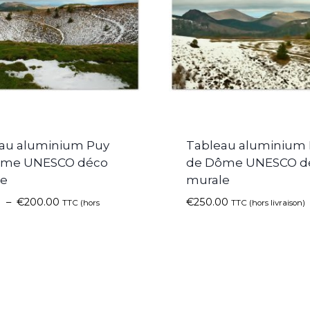
au aluminium Puy
Tableau aluminium
ôme UNESCO déco
de Dôme UNESCO d
le
murale
0
–
€
200.00
€
250.00
TTC (hors
TTC (hors livraison)