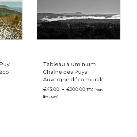
 Puy
Tableau aluminium
éco
Chaîne des Puys
Auvergne déco murale
€
45.00
–
€
200.00
TTC (hors
livraison)