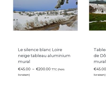
Le silence blanc Loire
Table
neige tableau aluminium
de D
mural
mura
€
45.00
–
€
200.00
€
45.0
TTC (hors
livraison)
livraison)