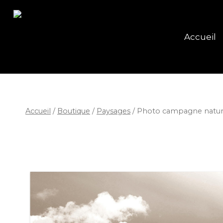
Accueil
Accueil
/
Boutique
/
Paysages
/
Photo campagne nature