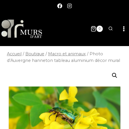
0
Accueil
/
Boutique
/
Macro et animaux
/
Photo
d’Auvergne hanneton tableau aluminium décor mural