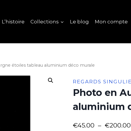
L’histoire
Collections
Le blog
Mon compte
rgne étoiles tableau aluminium déco murale
REGARDS SINGULI
Photo en Au
aluminium 
€
45.00
–
€
200.00