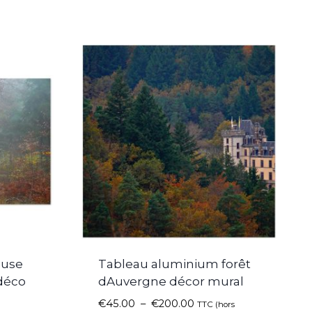
euse
Tableau aluminium forêt
déco
dAuvergne décor mural
€
45.00
–
€
200.00
TTC (hors