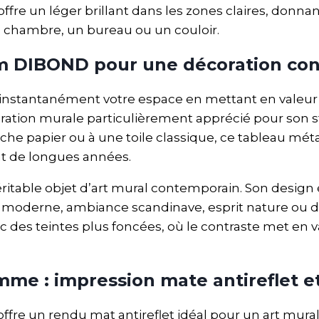
ffre un léger brillant dans les zones claires, donn
e chambre, un bureau ou un couloir.
um DIBOND pour une décoration co
stantanément votre espace en mettant en valeur la
ation murale particulièrement apprécié pour son st
che papier ou à une toile classique, ce tableau mét
t de longues années.
éritable objet d’art mural contemporain. Son desig
déco moderne, ambiance scandinave, esprit nature ou d
des teintes plus foncées, où le contraste met en val
me : impression mate antireflet et
fre un rendu mat antireflet idéal pour un art mura