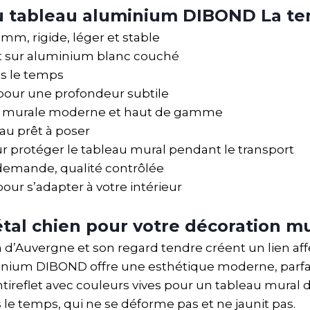
du tableau aluminium DIBOND La te
, rigide, léger et stable
let sur aluminium blanc couché
ns le temps
s pour une profondeur subtile
co murale moderne et haut de gamme
eau prêt à poser
 protéger le tableau mural pendant le transport
 demande, qualité contrôlée
pour s’adapter à votre intérieur
tal chien pour votre décoration m
en d’Auvergne et son regard tendre créent un lien af
inium DIBOND offre une esthétique moderne, parfai
ireflet avec couleurs vives pour un tableau mural de
 le temps, qui ne se déforme pas et ne jaunit pas.