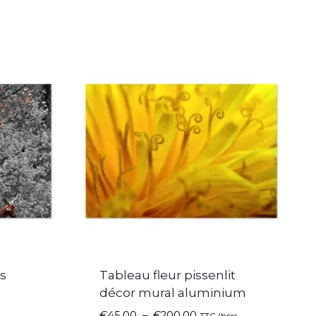
s
Tableau fleur pissenlit
décor mural aluminium
€
45.00
–
€
200.00