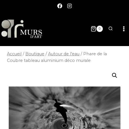
0
Accueil
/
Boutique
/
Autour de l'eau
/
Phare de la
Coubre tableau aluminium déco murale