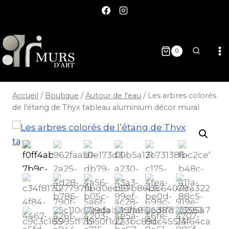
0
Accueil
/
Boutique
/
Autour de l'eau
/
Les arbres colorés
de l’étang de Thyx tableau aluminium décor mural