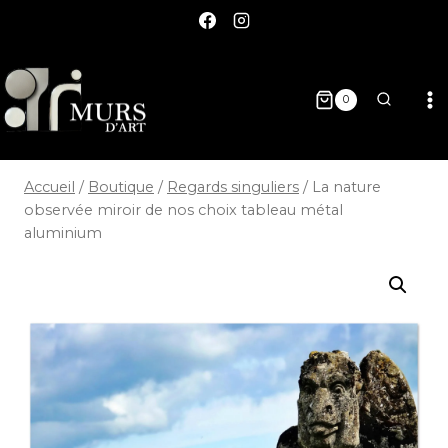
0
Accueil
/
Boutique
/
Regards singuliers
/
La nature
observée miroir de nos choix tableau métal
aluminium