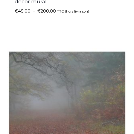
décor mural
€
45.00
–
€
200.00
TTC (hors livraison)