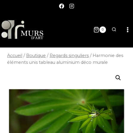
0
Accueil
/
Boutique
/
Regards singuliers
/
Harmonie des
éléments unis tableau aluminium déco murale