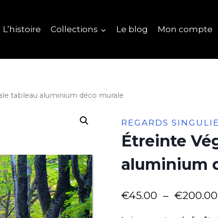
L’histoire
Collections
Le blog
Mon compte
ale tableau aluminium déco murale
REGARDS SINGULI
Étreinte Vé
aluminium 
€
45.00
–
€
200.00