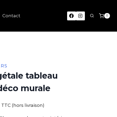
Contact
0
ERS
gétale tableau
déco murale
TTC (hors livraison)