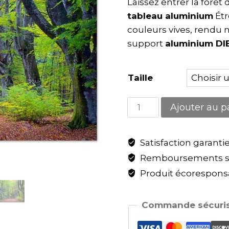
Laissez entrer la forêt
tableau aluminium
Étr
couleurs vives, rendu 
support
aluminium D
Taille
Ajouter au p
Satisfaction garanti
Remboursements sa
Produit écoresponsa
Commande sécuris