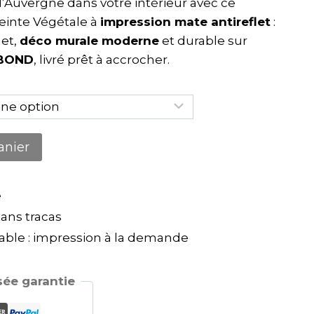
 d’Auvergne dans votre intérieur avec ce
einte Végétale à
impression mate antireflet
:
net,
déco murale moderne
et durable sur
IBOND
, livré prêt à accrocher.
anier
e
ns tracas
ble : impression à la demande
ée garantie