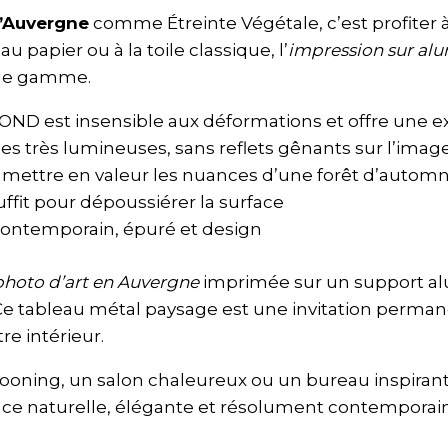
’Auvergne
comme Étreinte Végétale, c’est profiter à
papier ou à la toile classique, l’
impression sur al
t de gamme.
OND est insensible aux déformations et offre une e
èces très lumineuses, sans reflets gênants sur l’imag
r mettre en valeur les nuances d’une forêt d’autom
uffit pour dépoussiérer la surface
 contemporain, épuré et design
photo d’art en Auvergne
imprimée sur un support al
Ce tableau métal paysage est une invitation perman
re intérieur.
cooning, un salon chaleureux ou un bureau inspirant
nce naturelle, élégante et résolument contemporai