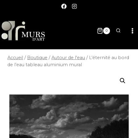
0
Accueil
/
Boutique
/
Autour de l'eau
/
L’éternité au bord
de l’eau tableau aluminium mural