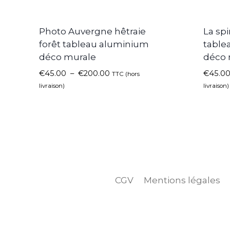
Photo Auvergne hêtraie
La spi
forêt tableau aluminium
table
déco murale
déco 
€
45.00
–
€
200.00
€
45.0
TTC (hors
livraison)
livraison)
CGV
Mentions légales