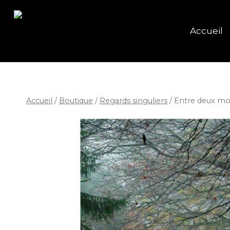
Accueil
Accueil
/
Boutique
/
Regards singuliers
/
Entre deux mo