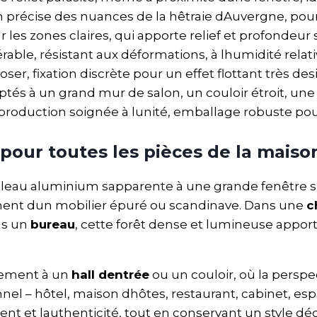
n précise des nuances de la hêtraie dAuvergne, pour
sur les zones claires, qui apporte relief et profondeur
érable, résistant aux déformations, à lhumidité relat
oser, fixation discrète pour un effet flottant très de
ptés à un grand mur de salon, un couloir étroit, u
 production soignée à lunité, emballage robuste pou
pour toutes les pièces de la maiso
leau aluminium sapparente à une grande fenêtre s
ent dun mobilier épuré ou scandinave. Dans une
c
ans un
bureau
, cette forêt dense et lumineuse appor
tement à un
hall dentrée
ou un couloir, où la perspe
nel – hôtel, maison dhôtes, restaurant, cabinet, esp
ment et lauthenticité, tout en conservant un style d