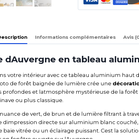
escription
Informations complémentaires
Avis (
e dAuvergne en tableau alumi
dans votre intérieur avec ce tableau aluminium ha
o de forêt baignée de lumière crée une
décorati
ives profondes et latmosphère mystérieuse de la fo
inave ou plus classique.
ance de vert, de brun et de lumière filtrant à trave
ie dimpression directe sur aluminium blanc couché, l
baie vitrée ou un éclairage puissant. Cest la soluti
r en fenêtre ouverte sur lAuvergne.