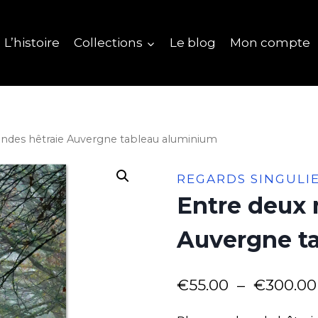
L’histoire
Collections
Le blog
Mon compte
ndes hêtraie Auvergne tableau aluminium
REGARDS SINGULI
Entre deux 
Auvergne t
€
55.00
–
€
300.00