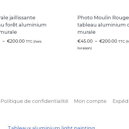
rale jaillissante
Photo Moulin Rouge 
au forêt aluminium
tableau aluminium 
murale
murale
0
–
€
200.00
€
45.00
–
€
200.00
TTC (hors
TTC (h
livraison)
Politique de confidentialité
Mon compte
Expédi
Tableaux aluminium light painting