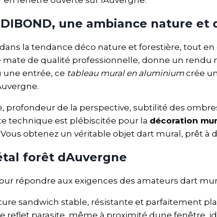
 DIBOND, une ambiance nature et 
dans la tendance déco nature et forestière, tout en
e mate de qualité professionnelle, donne un rendu n
u une entrée, ce
tableau mural en aluminium
crée un
dAuvergne.
e, profondeur de la perspective, subtilité des ombre
te technique est plébiscitée pour la
décoration mu
ous obtenez un véritable objet dart mural, prêt à de
étal forêt dAuvergne
ur répondre aux exigences des amateurs dart mura
cture sandwich stable, résistante et parfaitement p
de reflet parasite, même à proximité dune fenêtre, i