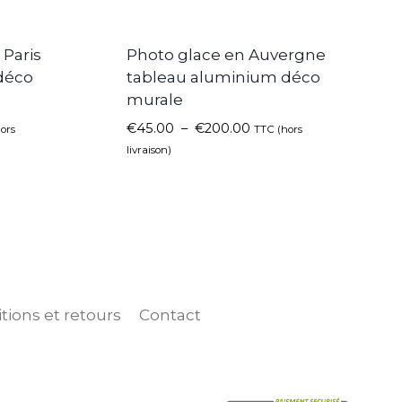
Paris
Photo glace en Auvergne
déco
tableau aluminium déco
murale
€
45.00
–
€
200.00
ors
TTC (hors
livraison)
tions et retours
Contact