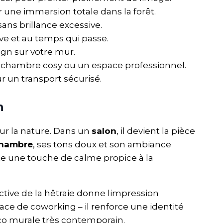
 une immersion totale dans la forêt.
 sans brillance excessive.
ive et au temps qui passe.
sign sur votre mur.
ne chambre cosy ou un espace professionnel.
r un transport sécurisé.
n
ur la nature. Dans un
salon
, il devient la pièce
hambre
, ses tons doux et son ambiance
te une touche de calme propice à la
ctive de la hêtraie donne limpression
ace de coworking – il renforce une identité
éco murale très contemporain.