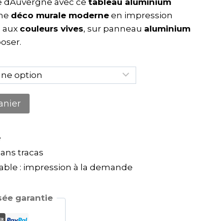
ie dAuvergne avec ce
tableau aluminium
une
déco murale moderne
en impression
, aux
couleurs vives
, sur panneau
aluminium
oser.
anier
e
ns tracas
ble : impression à la demande
ée garantie