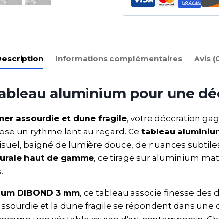
escription
Informations complémentaires
Avis (
tableau aluminium pour une dé
mer assourdie et dune fragile
, votre décoration ga
pose un rythme lent au regard. Ce
tableau alumini
suel, baigné de lumière douce, de nuances subtil
urale haut de gamme
, ce tirage sur aluminium mat 
.
nium DIBOND 3 mm
, ce tableau associe finesse des d
r assourdie et la dune fragile se répondent dans une
comme une véritable œuvre d’art contemporain. Chaqu