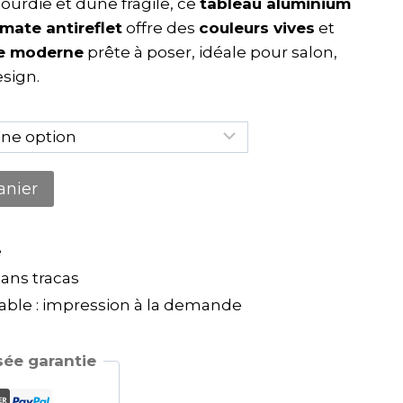
sourdie et dune fragile, ce
tableau aluminium
mate antireflet
offre des
couleurs vives
et
le moderne
prête à poser, idéale pour salon,
sign.
anier
e
ns tracas
ble : impression à la demande
ée garantie