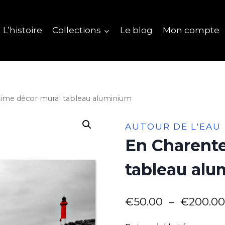
L’histoire
Collections
Le blog
Mon compte
time décor mural tableau aluminium
AUTOUR DE L'EAU
En Charente
tableau al
€
50.00
–
€
200.00