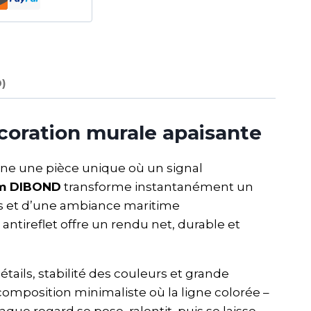
0)
coration murale apaisante
gne une pièce unique où un signal
um DIBOND
transforme instantanément un
es et d’une ambiance maritime
antireflet offre un rendu net, durable et
étails, stabilité des couleurs et grande
 composition minimaliste où la ligne colorée –
e regard se pose, ralentit, puis se laisse