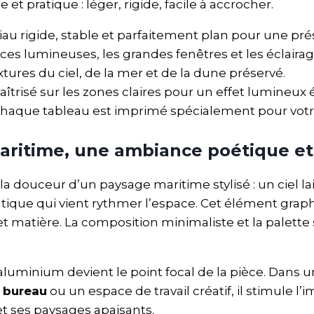
e et pratique : léger, rigide, facile à accrocher.
iau rigide, stable et parfaitement plan pour une p
èces lumineuses, les grandes fenêtres et les éclairag
extures du ciel, de la mer et de la dune préservé.
maîtrisé sur les zones claires pour un effet lumineux 
chaque tableau est imprimé spécialement pour vo
aritime, une ambiance poétique e
la douceur d’un paysage maritime stylisé : un ciel la
tique qui vient rythmer l’espace. Cet élément gra
et matière. La composition minimaliste et la palett
 aluminium devient le point focal de la pièce. Dans 
n
bureau
ou un espace de travail créatif, il stimule l
t ses paysages apaisants.