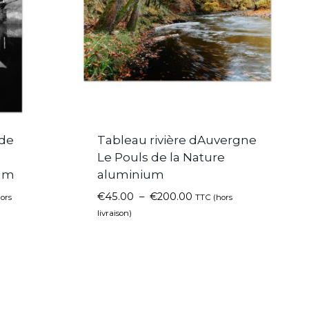
de
Tableau rivière dAuvergne
Le Pouls de la Nature
ium
aluminium
€
45.00
–
€
200.00
ors
TTC (hors
livraison)