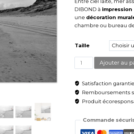
Entre ciel laité, mer as
DIBOND à
impression 
une
décoration mura
chambre ou bureau de
Taille
Ajouter au p
Satisfaction garanti
Remboursements sa
Produit écoresponsa
Commande sécuris