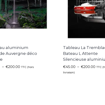
au aluminium
Tableau La Trembla
de Auvergne déco
Bateau L Attente
le
Silencieuse alumin
0
–
€
200.00
€
45.00
–
€
200.00
TTC (hors
TTC (h
livraison)