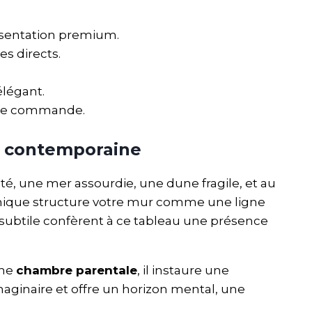
résentation premium.
es directs.
élégant.
tre commande.
t contemporaine
ité, une mer assourdie, une dune fragile, et au
phique structure votre mur comme une ligne
e subtile confèrent à ce tableau une présence
une
chambre parentale
, il instaure une
’imaginaire et offre un horizon mental, une