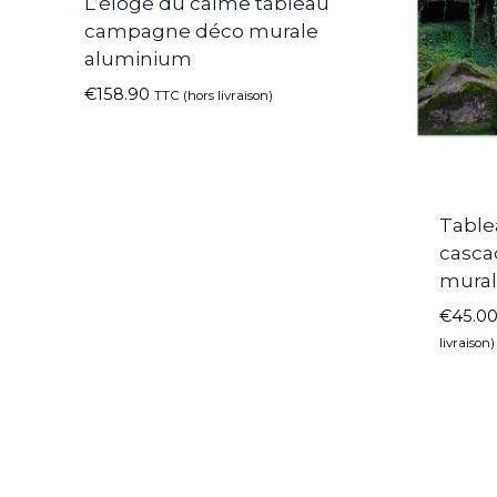
L’éloge du calme tableau
campagne déco murale
aluminium
€
158.90
TTC (hors livraison)
Table
casca
mura
€
45.0
livraison)