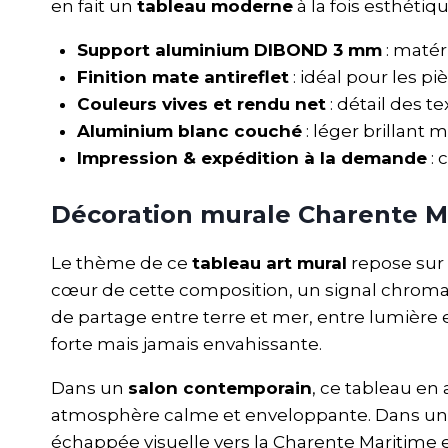
en fait un
tableau moderne
à la fois esthétiqu
Support aluminium DIBOND 3 mm
: matér
Finition mate antireflet
: idéal pour les pi
Couleurs vives et rendu net
: détail des t
Aluminium blanc couché
: léger brillant 
Impression & expédition à la demande
: 
Décoration murale Charente M
Le thème de ce
tableau art mural
repose sur 
cœur de cette composition, un signal chroma
de partage entre terre et mer, entre lumière 
forte mais jamais envahissante.
Dans un
salon contemporain
, ce tableau en
atmosphère calme et enveloppante. Dans u
échappée visuelle vers la Charente Maritime e