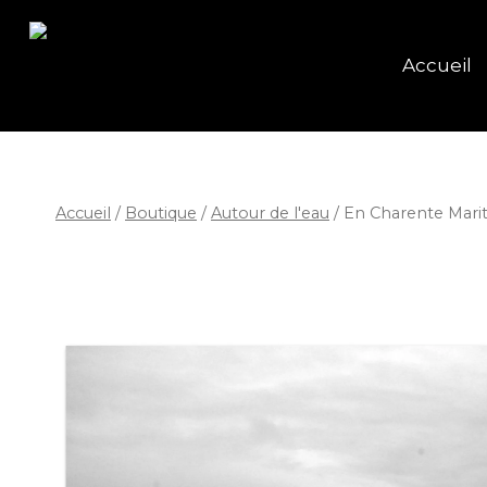
Accueil
Accueil
/
Boutique
/
Autour de l'eau
/
En Charente Mari