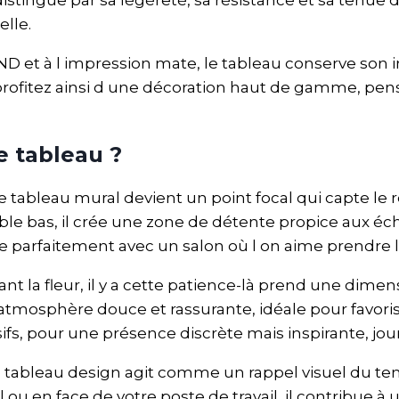
lle.
 et à l impression mate, le tableau conserve son int
rofitez ainsi d une décoration haut de gamme, pens
e tableau ?
ce tableau mural devient un point focal qui capte le 
ble bas, il crée une zone de détente propice aux
rde parfaitement avec un salon où l on aime prendre 
nt la fleur, il y a cette patience-là prend une dimen
mosphère douce et rassurante, idéale pour favoriser
ifs, pour une présence discrète mais inspirante, jour
e tableau design agit comme un rappel visuel du temp
il ou en face de votre poste de travail, il contribue 