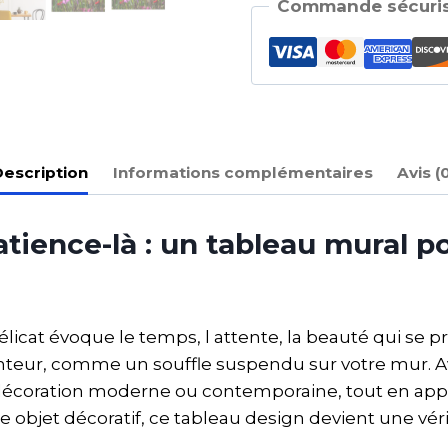
Commande sécuris
escription
Informations complémentaires
Avis (
 patience-là : un tableau mural
re délicat évoque le temps, l attente, la beauté qui se
enteur, comme un souffle suspendu sur votre mur. Ave
ne décoration moderne ou contemporaine, tout en ap
le objet décoratif, ce tableau design devient une vé
.