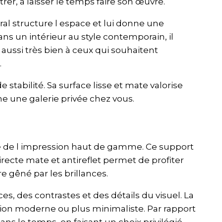
trer, à laisser le temps faire son œuvre.
al structure l espace et lui donne une
ns un intérieur au style contemporain, il
 aussi très bien à ceux qui souhaitent
.
stabilité. Sa surface lisse et mate valorise
e une galerie privée chez vous.
 de l impression haut de gamme. Ce support
irecte mate et antireflet permet de profiter
 gêné par les brillances.
es, des contrastes et des détails du visuel. La
ion moderne ou plus minimaliste. Par rapport
ns le temps, en faisant un choix privilégié