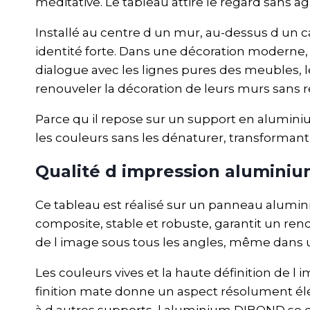
méditative. Le tableau attire le regard sans ag
Installé au centre d un mur, au-dessus d un c
identité forte. Dans une décoration moderne, 
dialogue avec les lignes pures des meubles, le
renouveler la décoration de leurs murs sans 
Parce qu il repose sur un support en aluminium
les couleurs sans les dénaturer, transforman
Qualité d impression alumin
Ce tableau est réalisé sur un panneau alum
composite, stable et robuste, garantit un rend
de l image sous tous les angles, même dans u
Les couleurs vives et la haute définition de l
finition mate donne un aspect résolument él
à d autres supports, l aluminium DIBOND se dis