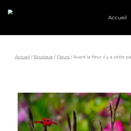
Accueil
Accueil
/
Boutique
/
Fleurs
/
Avant la fleur, il y a cette p