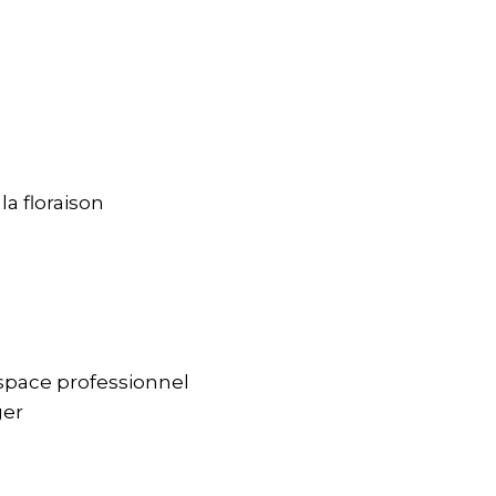
a floraison
space professionnel
ger