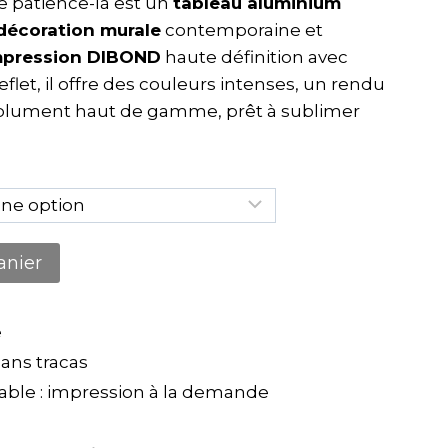
tte patience-là est un
tableau aluminium
décoration murale
contemporaine et
mpression DIBOND
haute définition avec
eflet, il offre des couleurs intenses, un rendu
ésolument haut de gamme, prêt à sublimer
anier
e
ns tracas
ble : impression à la demande