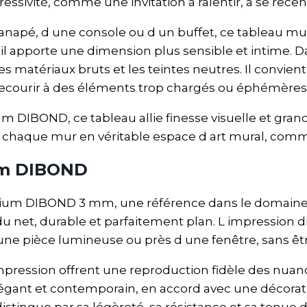
ressivité, comme une invitation à ralentir, à se recen
anapé, d une console ou d un buffet, ce tableau mur
il apporte une dimension plus sensible et intime. Da
s matériaux bruts et les teintes neutres. Il convient
recourir à des éléments trop chargés ou éphémères
 DIBOND, ce tableau allie finesse visuelle et grande 
t chaque mur en véritable espace d art mural, comm
ium DIBOND
inium DIBOND 3 mm, une référence dans le domaine
u net, durable et parfaitement plan. L impression d
ne pièce lumineuse ou près d une fenêtre, sans être
 impression offrent une reproduction fidèle des nuanc
égant et contemporain, en accord avec une décorat
tingue par sa légèreté, sa résistance et sa tenue da