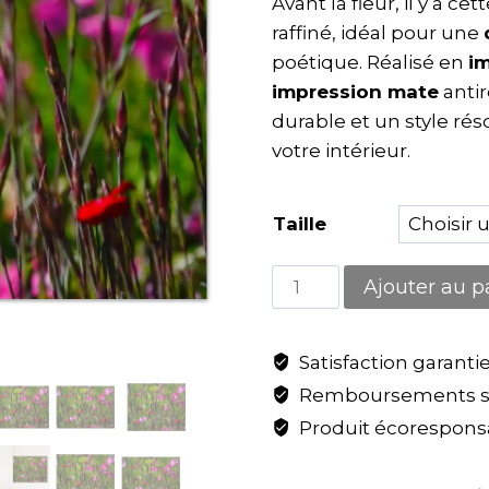
Avant la fleur, il y a ce
raffiné, idéal pour une
poétique. Réalisé en
i
impression mate
antir
durable et un style r
votre intérieur.
Taille
Ajouter au p
Satisfaction garanti
Remboursements sa
Produit écoresponsa