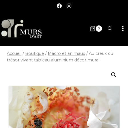
0
Accueil
/
Boutique
/
Macro et animaux
/
Au creux du
trésor vivant tableau aluminium décor mural