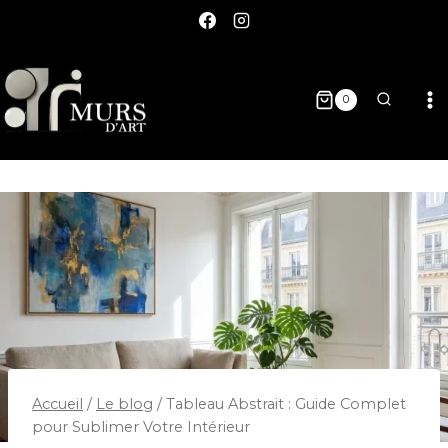
0
Accueil
/
Le blog
/
Tableau Abstrait : Guide Complet
pour Sublimer Votre Intérieur